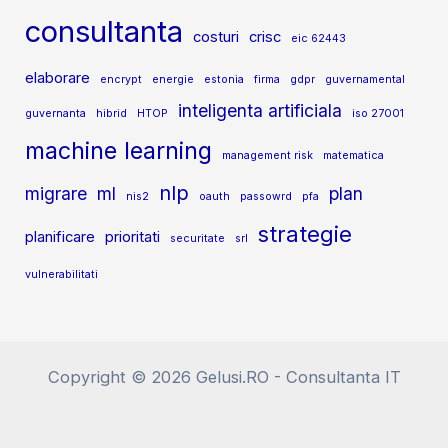
consultanta
costuri
crisc
eic 62443
elaborare
encrypt
energie
estonia
firma
gdpr
guvernamental
inteligenta artificiala
guvernanta
hibrid
HTOP
iso 27001
machine learning
management risk
matematica
nlp
migrare
ml
plan
nis2
oauth
passowrd
pfa
strategie
planificare
prioritati
securitate
srl
vulnerabilitati
Copyright © 2026 Gelusi.RO - Consultanta IT