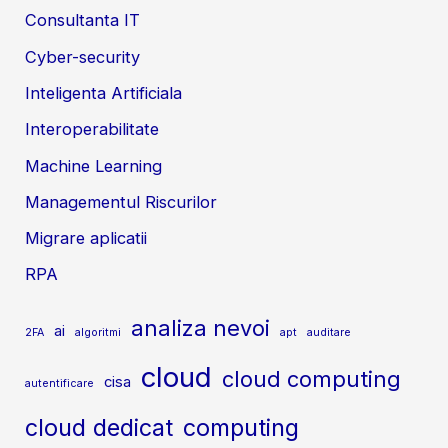
Consultanta IT
Cyber-security
Inteligenta Artificiala
Interoperabilitate
Machine Learning
Managementul Riscurilor
Migrare aplicatii
RPA
analiza nevoi
ai
2FA
algoritmi
apt
auditare
cloud
cloud computing
cisa
autentificare
cloud dedicat
computing