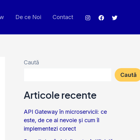
ew
De ce Noi
Contact
Caută
Caută
Articole recente
API Gateway în microservicii: ce
este, de ce ai nevoie și cum îl
implementezi corect