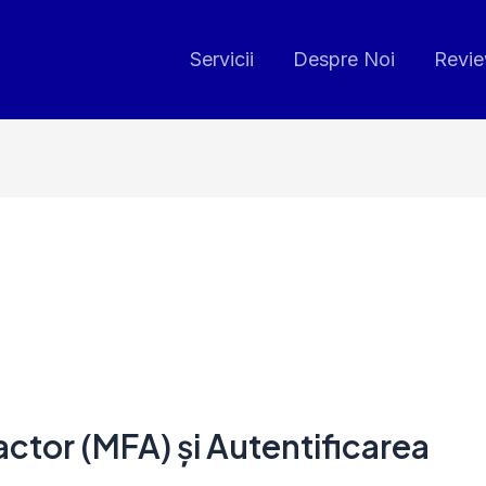
Servicii
Despre Noi
Revi
actor (MFA) și Autentificarea