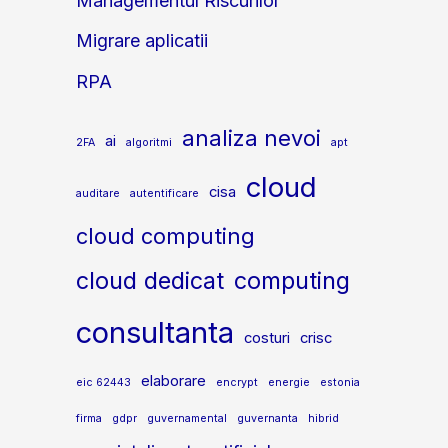
Managementul Riscurilor
Migrare aplicatii
RPA
analiza nevoi
ai
2FA
algoritmi
apt
cloud
cisa
auditare
autentificare
cloud computing
cloud dedicat
computing
consultanta
costuri
crisc
elaborare
eic 62443
encrypt
energie
estonia
firma
gdpr
guvernamental
guvernanta
hibrid