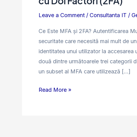
cu Doi Factori (2FA)
Factor
Leave a Comment
/
Consultanta IT
/
Ge
(MFA)
și
Ce Este MFA și 2FA? Autentificarea Mu
Autentificarea
securitate care necesită mai mult de un 
cu
identitatea unui utilizator la accesare
Doi
două dintre următoarele trei categorii d
Factori
un subset al MFA care utilizează […]
(2FA)
Read More »