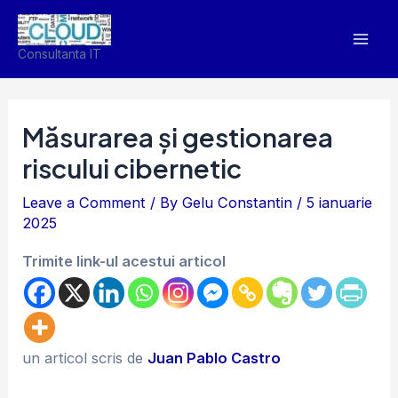
Skip
Mai
to
Men
Consultanta IT
content
Măsurarea și gestionarea
riscului cibernetic
Leave a Comment
/ By
Gelu Constantin
/
5 ianuarie
2025
Trimite link-ul acestui articol
un articol scris de
Juan Pablo Castro