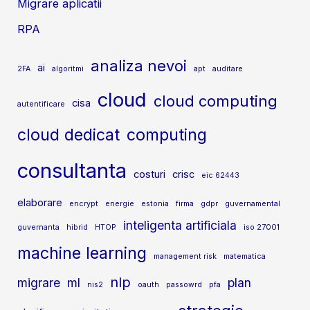
Migrare aplicatii
RPA
analiza nevoi
ai
2FA
algoritmi
apt
auditare
cloud
cloud computing
cisa
autentificare
cloud dedicat
computing
consultanta
costuri
crisc
eic 62443
elaborare
encrypt
energie
estonia
firma
gdpr
guvernamental
inteligenta artificiala
guvernanta
hibrid
HTOP
iso 27001
machine learning
management risk
matematica
nlp
migrare
ml
plan
nis2
oauth
passowrd
pfa