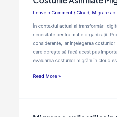
Costurile Asimilate Migr
Leave a Comment
/
Cloud
,
Migrare apli
În contextul actual al transformării digit
necesitate pentru multe organizații. P
considerente, iar înțelegerea costurilo
care dorește să facă acest pas important
evaluarea costurilor migrării în cloud es
Read More »
Migrarea