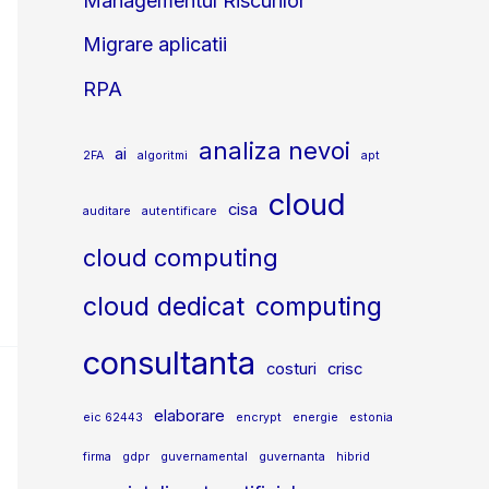
Managementul Riscurilor
Migrare aplicatii
RPA
analiza nevoi
ai
2FA
algoritmi
apt
cloud
cisa
auditare
autentificare
cloud computing
cloud dedicat
computing
consultanta
costuri
crisc
elaborare
eic 62443
encrypt
energie
estonia
firma
gdpr
guvernamental
guvernanta
hibrid