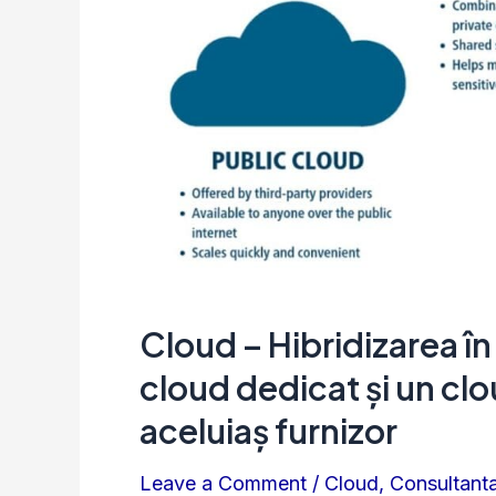
unui
mixt
dintre
un
cloud
dedicat
și
un
cloud
Cloud – Hibridizarea în
intern
(on-
cloud dedicat și un cl
premise)
aceluiaș furnizor
ale
Leave a Comment
/
Cloud
,
Consultanta
aceluiaș