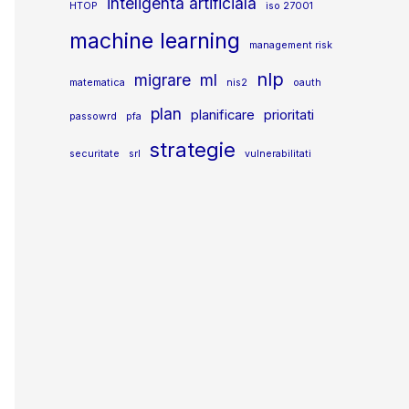
inteligenta artificiala
HTOP
iso 27001
machine learning
management risk
nlp
migrare
ml
matematica
nis2
oauth
plan
planificare
prioritati
passowrd
pfa
strategie
securitate
srl
vulnerabilitati