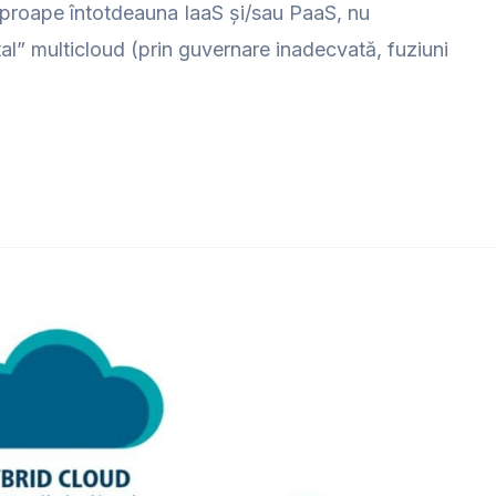
– aproape întotdeauna IaaS și/sau PaaS, nu
al” multicloud (prin guvernare inadecvată, fuziuni