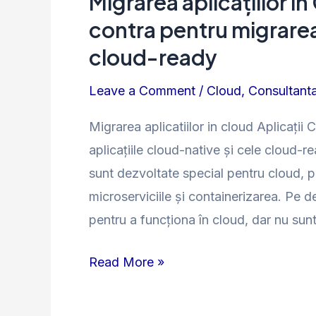
Migrarea aplicațiilor i
aplicațiilor
contra pentru migrarea 
in
cloud-ready
Cloud
Leave a Comment
/
Cloud
,
Consultanta
–
aspecte
Migrarea aplicatiilor in cloud Aplicați
pro
aplicațiile cloud-native și cele cloud-r
și
sunt dezvoltate special pentru cloud, pr
contra
microserviciile și containerizarea. Pe d
pentru
pentru a funcționa în cloud, dar nu sunt
migrarea
aplicațiilor
Read More »
cloud
native