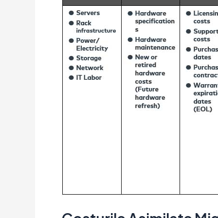
Migrării
Aplicațiilor
în
Cloud