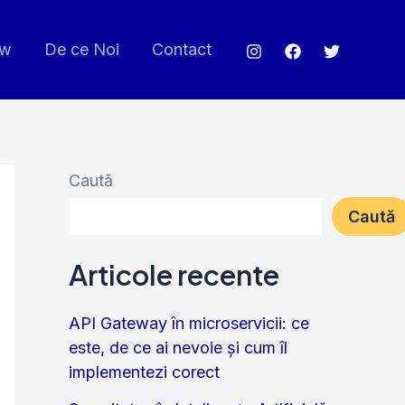
ew
De ce Noi
Contact
Caută
Caută
Articole recente
API Gateway în microservicii: ce
este, de ce ai nevoie și cum îl
implementezi corect