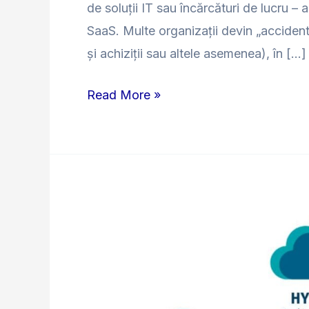
de soluții IT sau încărcături de lucru 
SaaS. Multe organizații devin „accident
și achiziții sau altele asemenea), în […]
Read More »
Cloud
–
Hibridizarea
în
contextul