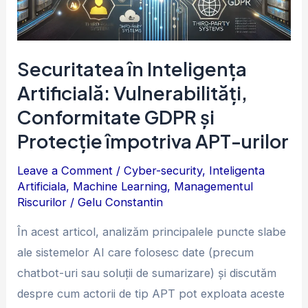
GDPR
și
Protecție
Securitatea în Inteligența
împotriva
Artificială: Vulnerabilități,
APT-
Conformitate GDPR și
urilor
Protecție împotriva APT-urilor
Leave a Comment
/
Cyber-security
,
Inteligenta
Artificiala
,
Machine Learning
,
Managementul
Riscurilor
/
Gelu Constantin
În acest articol, analizăm principalele puncte slabe
ale sistemelor AI care folosesc date (precum
chatbot-uri sau soluții de sumarizare) și discutăm
despre cum actorii de tip APT pot exploata aceste