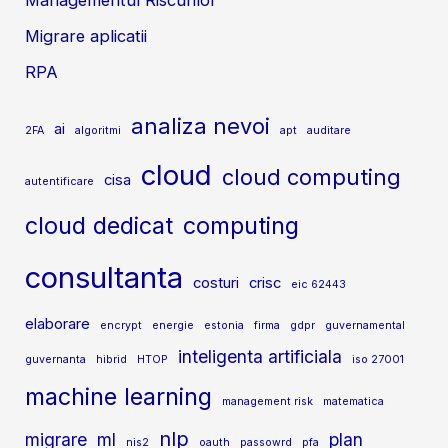
Migrare aplicatii
RPA
analiza nevoi
ai
2FA
algoritmi
apt
auditare
cloud
cloud computing
cisa
autentificare
cloud dedicat
computing
consultanta
costuri
crisc
eic 62443
elaborare
encrypt
energie
estonia
firma
gdpr
guvernamental
inteligenta artificiala
guvernanta
hibrid
HTOP
iso 27001
machine learning
management risk
matematica
nlp
migrare
ml
plan
nis2
oauth
passowrd
pfa