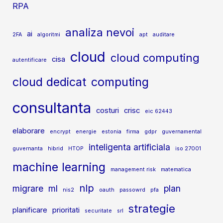
RPA
analiza nevoi
ai
2FA
algoritmi
apt
auditare
cloud
cloud computing
cisa
autentificare
cloud dedicat
computing
consultanta
costuri
crisc
eic 62443
elaborare
encrypt
energie
estonia
firma
gdpr
guvernamental
inteligenta artificiala
guvernanta
hibrid
HTOP
iso 27001
machine learning
management risk
matematica
nlp
migrare
ml
plan
nis2
oauth
passowrd
pfa
strategie
planificare
prioritati
securitate
srl