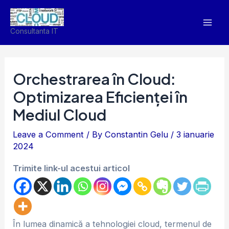
Skip
Mai
to
Men
Consultanta IT
content
Orchestrarea în Cloud:
Optimizarea Eficienței în
Mediul Cloud
Leave a Comment
/ By
Constantin Gelu
/
3 ianuarie
2024
Trimite link-ul acestui articol
În lumea dinamică a tehnologiei cloud, termenul de