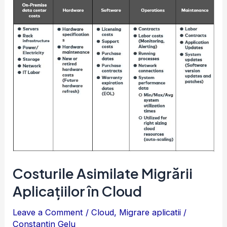
Costurile
Asimilate
Migrării
Aplicațiilor
în
Cloud
Costurile Asimilate Migrării
Aplicațiilor în Cloud
Leave a Comment
/
Cloud
,
Migrare aplicatii
/
Constantin Gelu