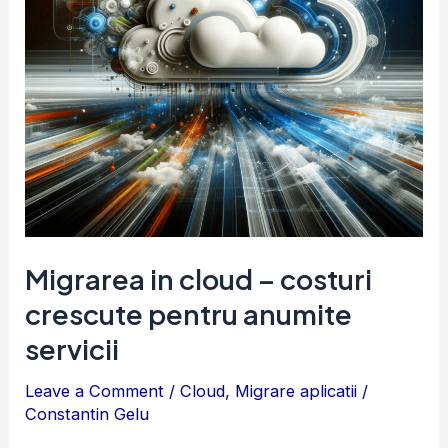
crescute
pentru
anumite
servicii
Migrarea in cloud – costuri
crescute pentru anumite
servicii
Leave a Comment
/
Cloud
,
Migrare aplicatii
/
Constantin Gelu