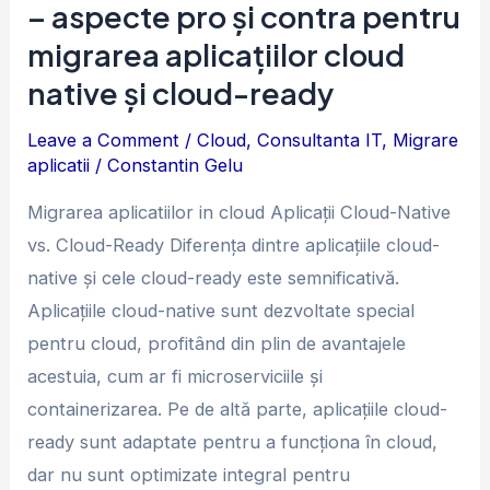
aplicațiilor
– aspecte pro și contra pentru
in
migrarea aplicațiilor cloud
Cloud
native și cloud-ready
–
aspecte
Leave a Comment
/
Cloud
,
Consultanta IT
,
Migrare
aplicatii
/
Constantin Gelu
pro
și
Migrarea aplicatiilor in cloud Aplicații Cloud-Native
contra
vs. Cloud-Ready Diferența dintre aplicațiile cloud-
pentru
native și cele cloud-ready este semnificativă.
migrarea
Aplicațiile cloud-native sunt dezvoltate special
aplicațiilor
pentru cloud, profitând din plin de avantajele
cloud
acestuia, cum ar fi microserviciile și
native
containerizarea. Pe de altă parte, aplicațiile cloud-
și
ready sunt adaptate pentru a funcționa în cloud,
cloud-
dar nu sunt optimizate integral pentru