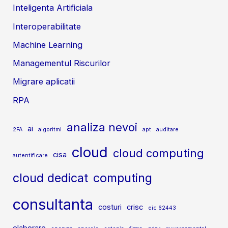
Inteligenta Artificiala
Interoperabilitate
Machine Learning
Managementul Riscurilor
Migrare aplicatii
RPA
analiza nevoi
ai
2FA
algoritmi
apt
auditare
cloud
cloud computing
cisa
autentificare
cloud dedicat
computing
consultanta
costuri
crisc
eic 62443