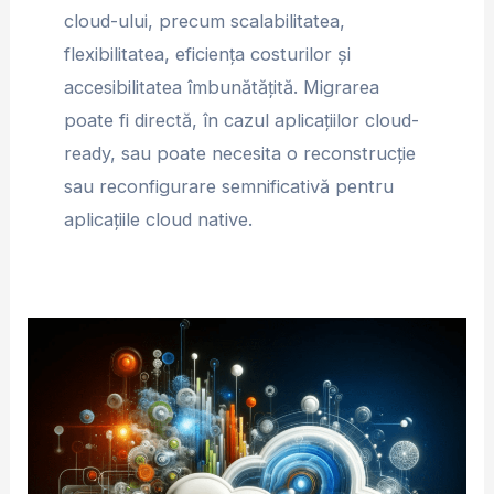
cloud-ului, precum scalabilitatea,
flexibilitatea, eficiența costurilor și
accesibilitatea îmbunătățită. Migrarea
poate fi directă, în cazul aplicațiilor cloud-
ready, sau poate necesita o reconstrucție
sau reconfigurare semnificativă pentru
aplicațiile cloud native.
Migrarea
in
cloud
–
costuri