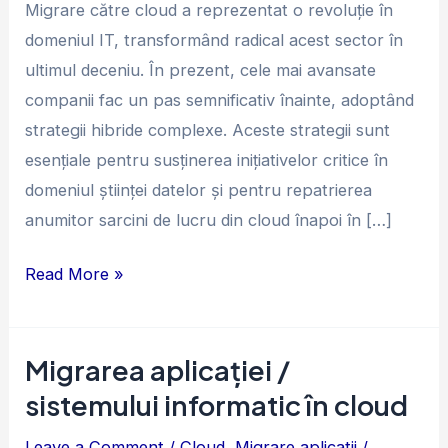
Migrare către cloud a reprezentat o revoluție în
domeniul IT, transformând radical acest sector în
ultimul deceniu. În prezent, cele mai avansate
companii fac un pas semnificativ înainte, adoptând
strategii hibride complexe. Aceste strategii sunt
esențiale pentru susținerea inițiativelor critice în
domeniul științei datelor și pentru repatrierea
anumitor sarcini de lucru din cloud înapoi în […]
Read More »
Migrarea aplicației /
Migrarea
aplicației
sistemului informatic în cloud
/
Leave a Comment
/
Cloud
,
Migrare aplicatii
/